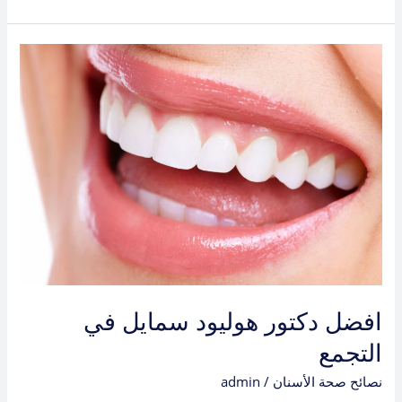
افضل
دكتور
هوليود
سمايل
في
التجمع
افضل دكتور هوليود سمايل في
التجمع
نصائح صحة الأسنان
/
admin