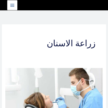
خطي
لى
لمحتوى
زراعة الاسنان
تقويم
شفاف
في
الرحاب