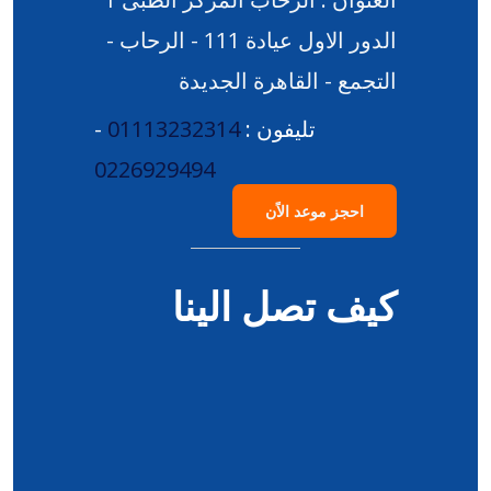
الدور الاول عيادة 111 - الرحاب -
التجمع - القاهرة الجديدة
تليفون :
01113232314
-
0226929494
احجز موعد الاًن
كيف تصل الينا